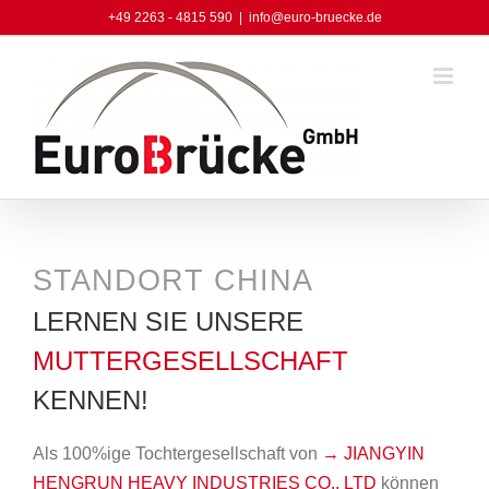
Skip
+49 2263 - 4815 590
|
info@euro-bruecke.de
to
content
STANDORT CHINA
LERNEN SIE UNSERE
MUTTERGESELLSCHAFT
KENNEN!
Als 100%ige Tochtergesellschaft von
→ JIANGYIN
HENGRUN HEAVY INDUSTRIES CO., LTD
können