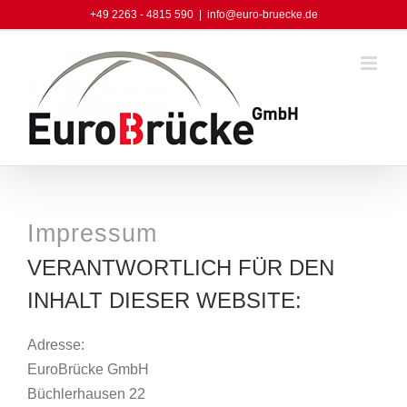
Skip
+49 2263 - 4815 590
|
info@euro-bruecke.de
to
content
Impressum
VERANTWORTLICH FÜR DEN
INHALT DIESER WEBSITE:
Adresse:
EuroBrücke GmbH
Büchlerhausen 22