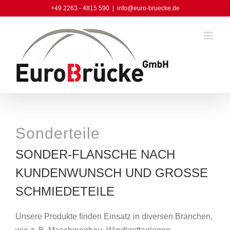
Skip
+49 2263 - 4815 590
|
info@euro-bruecke.de
to
content
Sonderteile
SONDER-FLANSCHE NACH
KUNDENWUNSCH UND GROSSE S
CHMIEDETEILE
Unsere Produkte finden Einsatz in diversen Branchen,