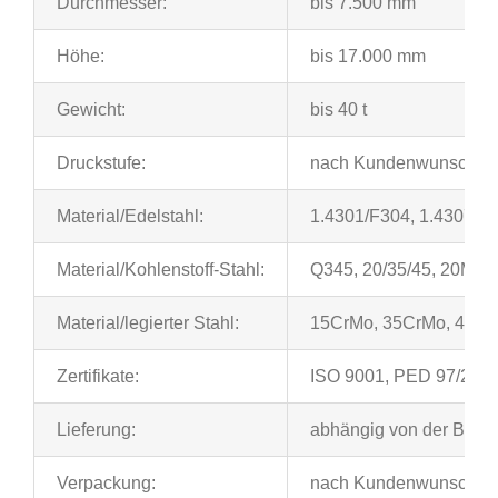
Durchmesser:
bis 7.500 mm
Höhe:
bis 17.000 mm
Gewicht:
bis 40 t
Druckstufe:
nach Kundenwunsch
Material/Edelstahl:
1.4301/F304, 1.4307/F3
Material/Kohlenstoff-Stahl:
Q345, 20/35/45, 20Mn/
Material/legierter Stahl:
15CrMo, 35CrMo, 42CrM
Zertifikate:
ISO 9001, PED 97/23/E
Lieferung:
abhängig von der Best
Verpackung:
nach Kundenwunsch