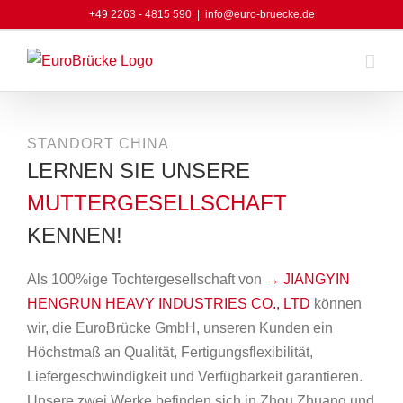
Skip
+49 2263 - 4815 590
|
info@euro-bruecke.de
to
content
STANDORT CHINA
LERNEN SIE UNSERE
MUTTERGESELLSCHAFT
KENNEN!
Als 100%ige Tochtergesellschaft von
→ JIANGYIN
HENGRUN HEAVY INDUSTRIES CO., LTD
können
wir, die EuroBrücke GmbH, unseren Kunden ein
Höchstmaß an Qualität, Fertigungsflexibilität,
Liefergeschwindigkeit und Verfügbarkeit garantieren.
Unsere zwei Werke befinden sich in Zhou Zhuang und